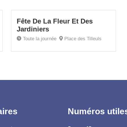
8
Fête De La Fleur Et Des
Mai
Jardiniers
Toute la journée
Place des Tilleuls
aires
Numéros utile