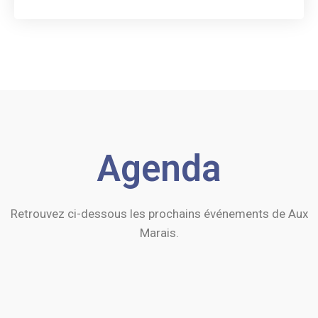
Agenda
8
Mai
2026
Retrouvez ci-dessous les prochains événements de Aux
Fête de la Fleur et des
Marais.
Jardiniers